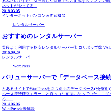
るみたいですが、引っ越しや新規で加入するならフレッツ光
ネットがやってる...
2018.03.05
インターネット
パソコン＆周辺機器
レンタルサーバー
おすすめのレンタルサーバー
普段よく利用する格安レンタルサーバー① ロリポップ② VALUE S
2016.09.29
レンタルサーバー
WordPress
バリューサーバーで「データベース接
とあるサイトでWordPressを２つ別々のデータベース(MySQ
ベース接続確立エラー」と真っ白な画面になっていた。ログ
ろ、...
2014.06.06
WordPress
☆未解決