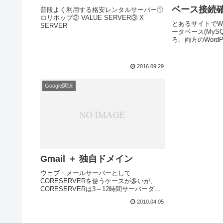
ベース接続
普段よく利用する格安レンタルサーバー①
ロリポップ② VALUE SERVER③ X
とあるサイトでWo
SERVER
ータベース(MyS
ろ、両方のWord
ース接続確立エ
っていた。ログ
いろいろとググっ
2016.09.29
Google関連
Gmail ＋ 独自ドメイン
ウェブ・メールサーバーとして
CORESERVERを使うケースが多いが、
CORESERVERは3～12時間サーバーダウ
ンするケースが多々ある。また料金と性能
2010.04.05
を考えると多少の不具合は仕方ないとし
て、メールを二重化することで多少でもサ
ーバーダウン...