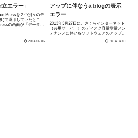
確立エラー」
アップに伴なうa blogの表示
エラー
rdPressを２つ別々のデ
QL)で運用していたとこ
2013年3月27日に、さくらインターネット
Pressの画面が「データベ
（共用サーバー）のディスク容量増量メン
ラー」と真っ白な画面にな
テナンスに伴い各ソフトウェアのアップデ
イン画面もアクセス不可。
ートされたようです。これにより、今まで
てみたところ、...
2014.06.06
2014.04.01
正常に動いていた"a blog ver.1.5"(a blog
CMSの旧バージョ...