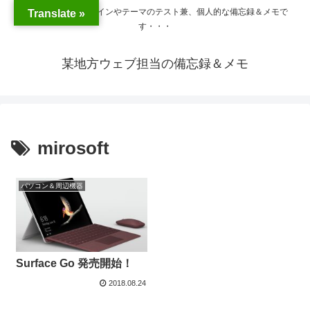
WordPressのプラグインやテーマのテスト兼、個人的な備忘録＆メモで
Translate »
す・・・
某地方ウェブ担当の備忘録＆メモ
mirosoft
パソコン＆周辺機器
Surface Go 発売開始！
2018.08.24