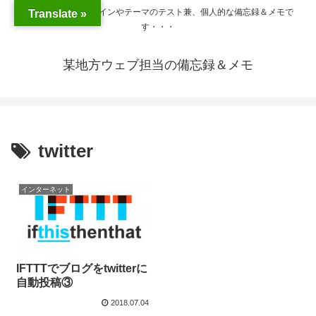
WordPressのプラグインやテーマのテスト兼、個人的な備忘録＆メモで
Translate »
す・・・
某地方ウェブ担当の備忘録＆メモ
twitter
インターネット
IFTTTでブログをtwitterに
自動投稿③
2018.07.04