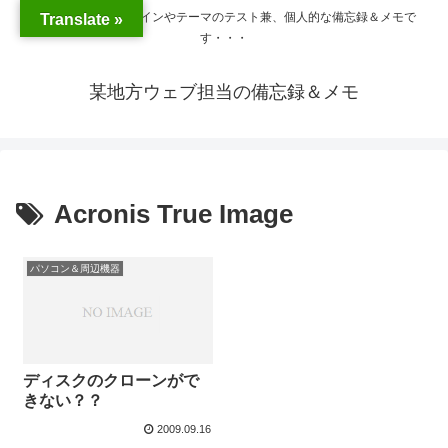
WordPressのプラグインやテーマのテスト兼、個人的な備忘録＆メモで
Translate »
す・・・
某地方ウェブ担当の備忘録＆メモ
Acronis True Image
パソコン＆周辺機器
ディスクのクローンがで
きない？？
2009.09.16