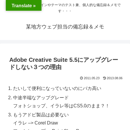
WordPressのプラグインやテーマのテスト兼、個人的な備忘録＆メモで
Translate »
す・・・
某地方ウェブ担当の備忘録＆メモ
Adobe Creative Suite 5.5にアップグレー
ドしない３つの理由
2011.05.23
2013.08.06
たいして便利になっていないのにバカ高い
中途半端なアップグレード
フォトショップ、イラレ等はCS5.0のまま？！
もうアドビ製品は必要ない
イラレ –> Corel Draw