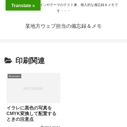
WordPressのプラグインやテーマのテスト兼、個人的な備忘録＆メモで
Translate »
す・・・
某地方ウェブ担当の備忘録＆メモ
印刷関連
Illustrator
イラレに黒色の写真を
CMYK変換して配置する
ときの注意点