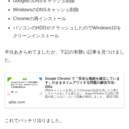
GoogleのDNSキャッシュ削除
WindowsのDNSキャッシュ削除
Chromeの再インストール
パソコンのHDDがクラッシュしたのでWindows10を
クリーンインストール
半分あきらめてましたが、下記の有難い記事を見つけまし
た。
Google Chrome で「安全な接続を確立していま
す」のままタイムアウトする問題の解決方法 -
Qiita
DNSキャッシュを消したりChromeの設定を消したり再イ
ンストールをしても直らない、EdgeやFirefoxでは特に問
題が起こらない…という現象が発生しました。 英語で調べ
てようやく解決できたので共有。 CryptSvcというサービス
qiita.com
とレ...
これでバッチリ治りました。