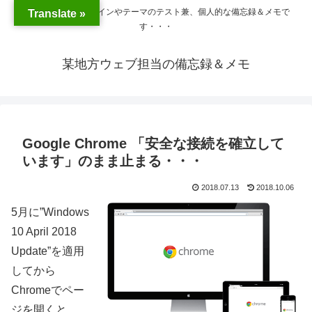
WordPressのプラグインやテーマのテスト兼、個人的な備忘録＆メモで
Translate »
す・・・
某地方ウェブ担当の備忘録＆メモ
Google Chrome 「安全な接続を確立して
います」のまま止まる・・・
2018.07.13
2018.10.06
5月に”Windows
10 April 2018
Update”を適用
してから
Chromeでペー
ジを開くと、